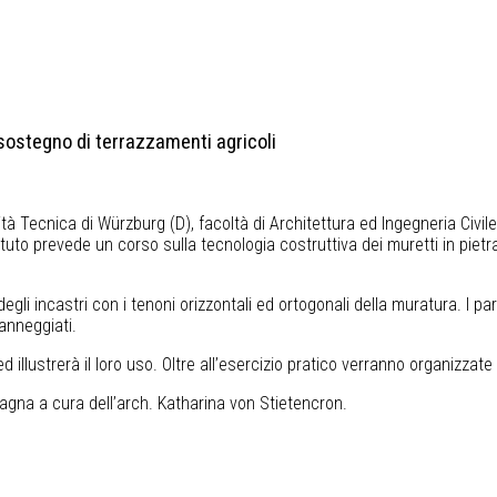
sostegno di terrazzamenti agricoli
sità Tecnica di Würzburg (D), facoltà di Architettura ed Ingegneria Civi
tuto prevede un corso sulla tecnologia costruttiva dei muretti in pietr
egli incastri con i tenoni orizzontali ed ortogonali della muratura. I par
danneggiati.
 illustrerà il loro uso. Oltre all’esercizio pratico verranno organizzate
cagna a cura dell’arch. Katharina von Stietencron.