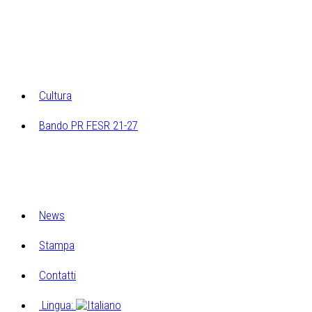
Ricerca sugli elementi architettonici e costruttivi
Archivio multimediale dei laboratori di Cucagna
Cultura
Bando PR FESR 21-27
Progetto Museo Esperienziale
Eventi Museo Esperienziale
News
Stampa
Contatti
Lingua: