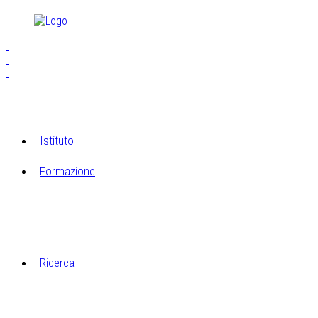
Istituto
Formazione
S.E.I.A.M.
Laboratori di Cucagna
Ricerca
Il laboratorio di restauro
Ricerche Archeologiche