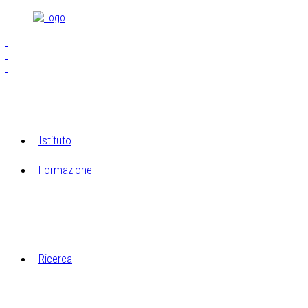
Istituto
Formazione
S.E.I.A.M.
Laboratori di Cucagna
Ricerca
Il laboratorio di restauro