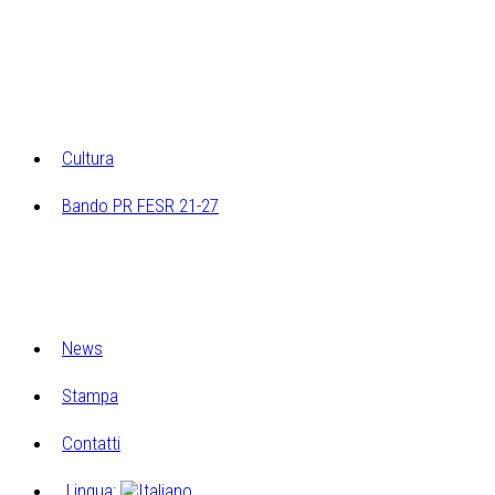
Ricerche Archeologiche
Ricerca sugli elementi architettonici e costruttivi
Archivio multimediale dei laboratori di Cucagna
Cultura
Bando PR FESR 21-27
Progetto Museo Esperienziale
Eventi Museo Esperienziale
News
Stampa
Contatti
Lingua: