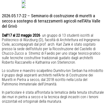
Italiano
English
2026.05.17-22 – Seminario di costruzione di muretti a
secco a sostegno di terrazzamenti agricoli nell’Alta Valle
del Grivò
Dall’17 al 22 maggio 2026
un gruppo di 13 studenti iscritti al
Politecnico di Würzburg (D), facoltà di Architettura ed Ingegneria
Civile, accompagnati dal prof. arch. Karl Zank è stato ospitato
presso la sede dell’Istituto per la Ricostruzione del Castello di
Chucco-Zucco a Stremiz di Faedis per uno stage teorico-pratico
sulle tecniche costruttive tradizionali guidato dagli architetti
Roberto Raccanello e Katharina von Stietencron.
Lo scultore e maestro scalpellino Dumitru-Ion Serban ha introdotto
il gruppo degli aspiranti architetti nell’Arte di Costruzione dei
Muretti in Pietra a secco, dal 2018 iscritto nella Lista del
Patrimonio Immateriale dell’Umanità.
In particolare è stata affrontata la tematica della tenuta strutturale
dei muri in pietra a secco e la tecnica degli incastri con i tenoni
orizzontali ed ortogonali della muratura.