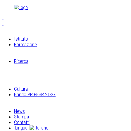
Istituto
Formazione
S.E.I.A.M.
Laboratori di Cucagna
Ricerca
Il laboratorio di restauro
Ricerche Archeologiche
Ricerca sugli elementi architettonici e costruttivi
Archivio multimediale dei laboratori di Cucagna
Cultura
Bando PR FESR 21-27
Progetto Museo Esperienziale
Eventi Museo Esperienziale
News
Stampa
Contatti
Lingua: