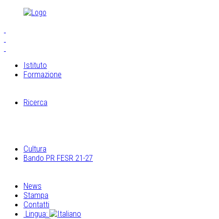
Istituto
Formazione
S.E.I.A.M.
Laboratori di Cucagna
Ricerca
Il laboratorio di restauro
Ricerche Archeologiche
Ricerca sugli elementi architettonici e costruttivi
Archivio multimediale dei laboratori di Cucagna
Cultura
Bando PR FESR 21-27
Progetto Museo Esperienziale
Eventi Museo Esperienziale
News
Stampa
Contatti
Lingua: